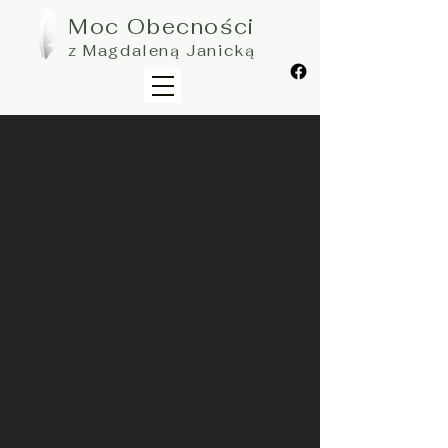
Moc Obecności
z Magdaleną Janicką