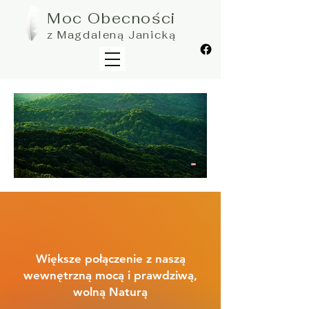
Moc Obecności
z Magdaleną Janicką
Większe połączenie z naszą
wewnętrzną mocą i prawdziwą,
wolną Naturą